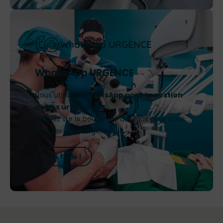
WhatsApp URGENCE
WhatsApp URGENCE
Nous utilisons
WhatsApp pour la gestion
de vos urgences
.
Cliquez sur le bouton ci-dessous pour nous
signaler votre urgence !
À l'aide !