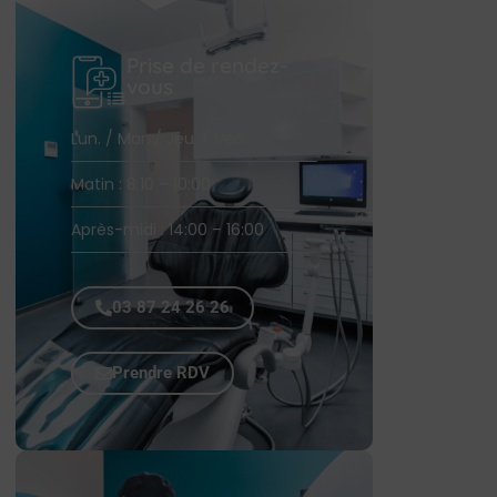
Prise de rendez-
vous
Lun. / Mar. / Jeu. / Ven.
Matin : 8:10 – 10:00
Après-midi : 14:00 – 16:00
03 87 24 26 26
Prendre RDV