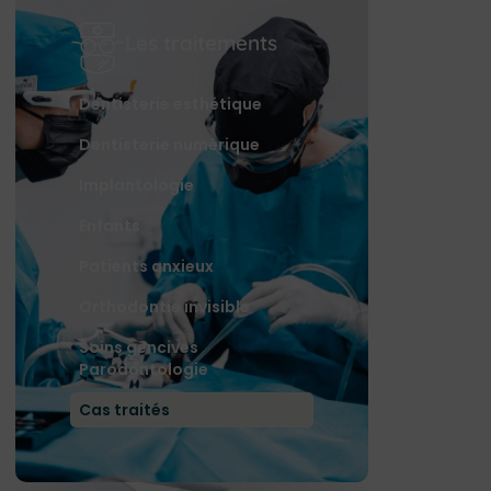
Les traitements
Dentisterie esthétique
Dentisterie numérique
Implantologie
Enfants
Patients anxieux
Orthodontie invisible
Soins gencives
Parodontologie
Cas traités