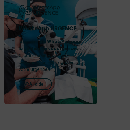
WhatsApp
URGENCE
WhatsApp URGENCE
Nous utilisons
WhatsApp pour
la gestion de vos urgences
.
Cliquez sur le bouton ci-
dessous pour nous signaler
votre urgence !
À l'aide !