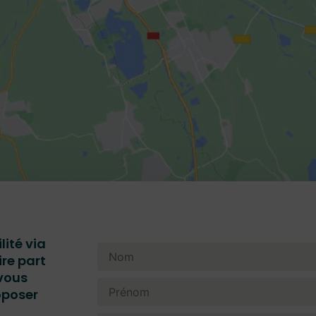
lité via
ire part
vous
oposer